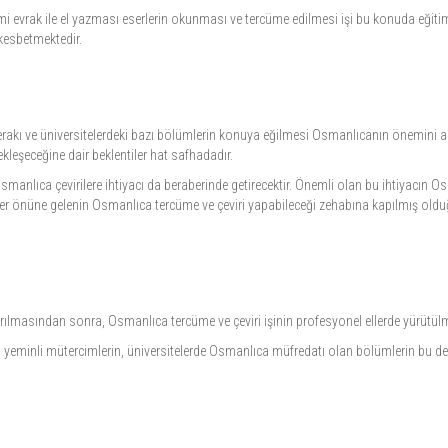
i evrak ile el yazması eserlerin okunması ve tercüme edilmesi işi bu konuda eğitim al
kesbetmektedir.
 merakı ve üniversitelerdeki bazı bölümlerin konuya eğilmesi Osmanlıcanın önemini ar
eşeceğine dair beklentiler hat safhadadır.
ıca çevirilere ihtiyacı da beraberinde getirecektir. Önemli olan bu ihtiyacın Osm
Her önüne gelenin Osmanlıca tercüme ve çeviri yapabileceği zehabına kapılmış olduğu
ılmasından sonra, Osmanlıca tercüme ve çeviri işinin profesyonel ellerde yürütül
eminli mütercimlerin, üniversitelerde Osmanlıca müfredatı olan bölümlerin bu de