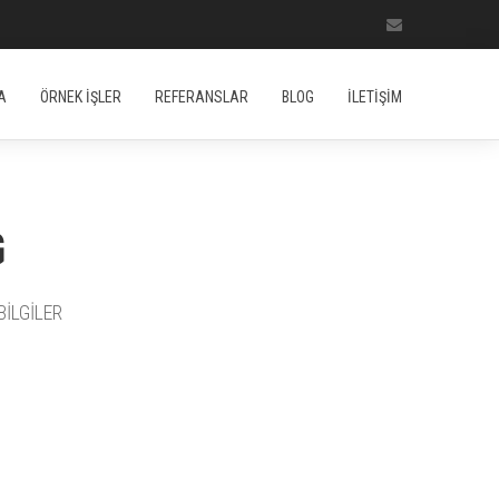
A
ÖRNEK İŞLER
REFERANSLAR
BLOG
İLETİŞİM
G
İLGİLER