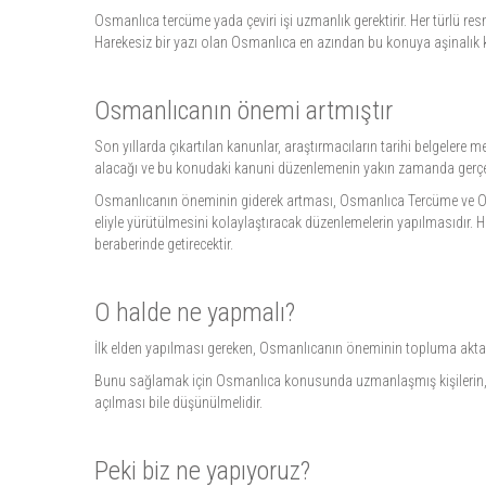
Osmanlıca tercüme yada çeviri işi uzmanlık gerektirir. Her türlü resm
Harekesiz bir yazı olan Osmanlıca en azından bu konuya aşinalık 
Osmanlıcanın önemi artmıştır
Son yıllarda çıkartılan kanunlar, araştırmacıların tarihi belgelere
alacağı ve bu konudaki kanuni düzenlemenin yakın zamanda gerçekl
Osmanlıcanın öneminin giderek artması, Osmanlıca Tercüme ve Osmanl
eliyle yürütülmesini kolaylaştıracak düzenlemelerin yapılmasıdır. 
beraberinde getirecektir.
O halde ne yapmalı?
İlk elden yapılması gereken, Osmanlıcanın öneminin topluma aktar
Bunu sağlamak için Osmanlıca konusunda uzmanlaşmış kişilerin, y
açılması bile düşünülmelidir.
Peki biz ne yapıyoruz?