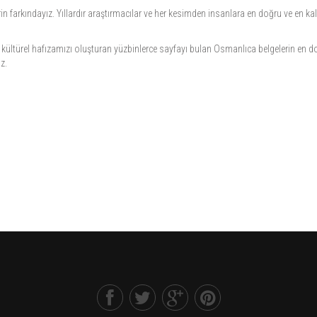
rin farkındayız. Yıllardır araştırmacılar ve her kesimden insanlara en doğru ve en kal
ı ve kültürel hafızamızı oluşturan yüzbinlerce sayfayı bulan Osmanlıca belgelerin en 
z.