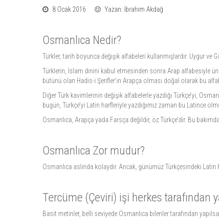
8 Ocak 2016
Yazan: İbrahim Akdağ
Osmanlıca Nedir?
Türkler, tarih boyunca değişik alfabeleri kullanmışlardır. Uygur ve
Türklerin, İslam dinini kabul etmesinden sonra Arap alfabesiyle üns
bütünü olan Hadis-i Şerifler’in Arapça olması doğal olarak bu alfabe
Diğer Türk kavimlerinin değişik alfabelerle yazdığı Türkçe’yi, Osm
bugün, Türkçe’yi Latin harfleriyle yazdığımız zaman bu Latince ol
Osmanlıca, Arapça yada Farsça değildir, öz Türkçe’dir. Bu bakımdan
Osmanlıca Zor mudur?
Osmanlıca aslında kolaydır. Ancak, günümüz Türkçesindeki Latin ha
Tercüme (Çeviri) işi herkes tarafından ya
Basit metinler, belli seviyede Osmanlıca bilenler tarafından yapıls