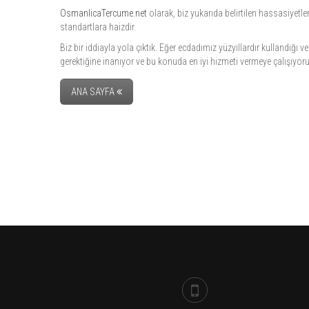
OsmanlicaTercume.net
olarak, biz yukarıda belirtilen hassasiyetle
standartlara haizdir.
Biz bir iddiayla yola çıktık. Eğer ecdadımız yüzyıllardır kullandığ
gerektiğine inanıyor ve bu konuda en iyi hizmeti vermeye çalışıyoru
ANA SAYFA