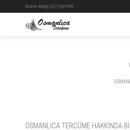
İbrahim Akdağ (537) 369 4995
OSMANLI
OSMANLICA TERCÜME HAKKINDA Bİ