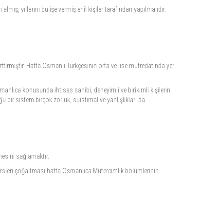
mış, yıllarını bu işe vermiş ehil kişiler tarafından yapılmalıdır.
ttırmıştır. Hatta Osmanlı Türkçesinin orta ve lise müfredatında yer
anlıca konusunda ihtisas sahibi, deneyimli ve birikimli kişilerin
 bir sistem birçok zorluk, suistimal ve yanlışlıkları da
mesini sağlamaktır.
rsleri çoğaltması hatta Osmanlıca Mütercimlik bölümlerinin