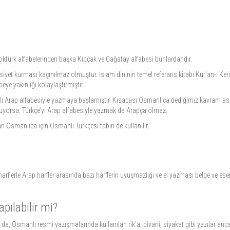
 Göktürk alfabelerinden başka Kıpçak ve Çağatay alfabesi bunlardandır.
iyet kurması kaçınılmaz olmuştur. İslam dininin temel referans kitabı Kur’an-ı Keri
ye yakınlığı kolaylaştırmıştır.
anlı Arap alfabesiyle yazmaya başlamıştır. Kısacası Osmanlıca dediğimiz kavram aslı
muyorsa; Türkçe’yi Arap alfabesiyle yazmak da Arapça olmaz.
 Osmanlıca için Osmanlı Türkçesi tabiri de kullanılır.
rflerle Arap harfler arasında bazı harflerin uyuşmazlığı ve el yazması belge ve e
pılabilir mi?
a da, Osmanlı resmi yazışmalarında kullanılan rik’a, divani, siyakat gibi yazılar anc