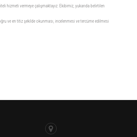
iteli hizmeti vermeye çalışmaktayız. Ekibimiz, yukarıda belirtilen
doğru ve en titiz şekilde okunması, incelenmesi ve tercüme edilmesi